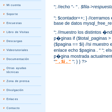
Mi cuenta
"; //echo "
- " . $fila->respuesta
Soporte
"; $contador++; } //cerramos 
base de datos mysql_free_res
Encuestas
"; //muestro los distintos �n
Libro de Visitas
p�ginas if ($total_paginas > 
Descargas
($pagina == $i) //si muestro
enlace echo $pagina . " "; el
Videotutoriales
p�gina mostrada actualmente
Documentación
"
" . $i . "
"; } } ?>
Otras ayudas
técnicas
Zona de prensa
Divulgación
Enlaces
Contacto