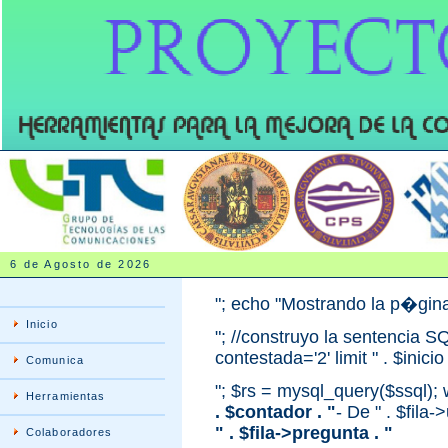
6 de Agosto de 2026
"; echo "Mostrando la p�gina "
Inicio
"; //construyo la sentencia S
contestada='2' limit " . $inic
Comunica
"; $rs = mysql_query($ssql); 
Herramientas
. $contador . "
- De " . $fila->
" . $fila->pregunta . "
Colaboradores